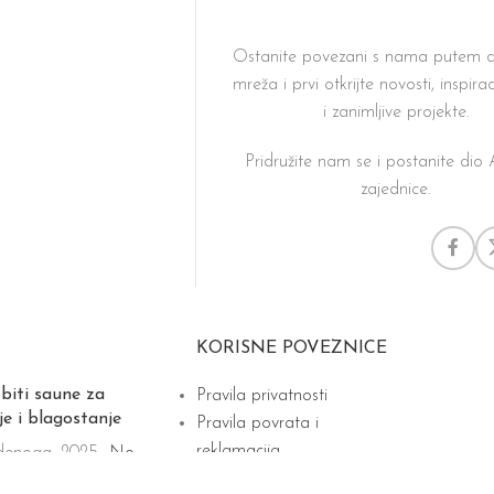
Ostanite povezani s nama putem d
mreža i prvi otkrijte novosti, inspirac
i zanimljive projekte.
Pridružite nam se i postanite di
zajednice.
KORISNE POVEZNICE
biti saune za
Pravila privatnosti
je i blagostanje
Pravila povrata i
reklamacija
denoga, 2025
No
Kontakt
ents