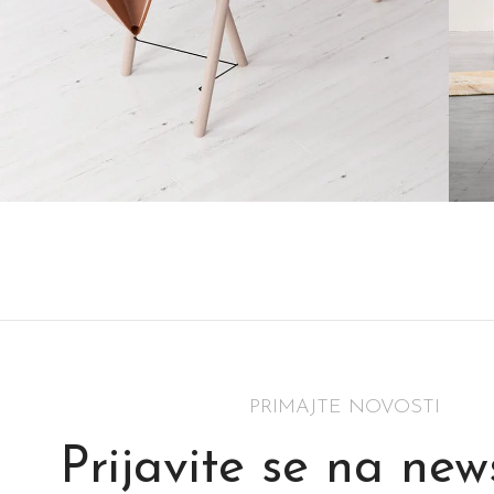
Decor
Et vestibulum quis a suspendisse
R
PRIMAJTE NOVOSTI
Prijavite se na new