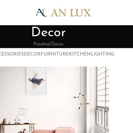
Decor
Početna
Decor
CESSORIES
DECOR
FURNITURE
KITCHEN
LIGHTING