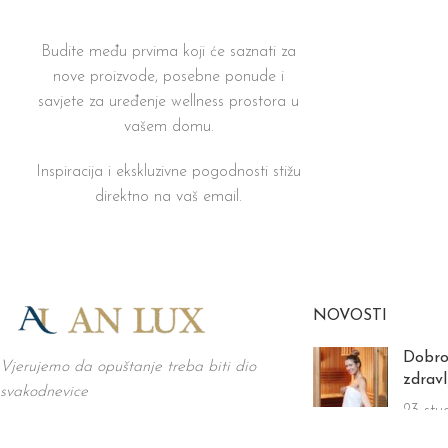
Budite među prvima koji će saznati za
nove proizvode, posebne ponude i
savjete za uređenje wellness prostora u
vašem domu.
Inspiracija i ekskluzivne pogodnosti stižu
direktno na vaš email.
NOVOSTI
Dobro
Vjerujemo da opuštanje treba biti dio
zdravl
svakodnevice
23 stu
Grgura Karlovčana 38, 43000 Bjelovar
Comm