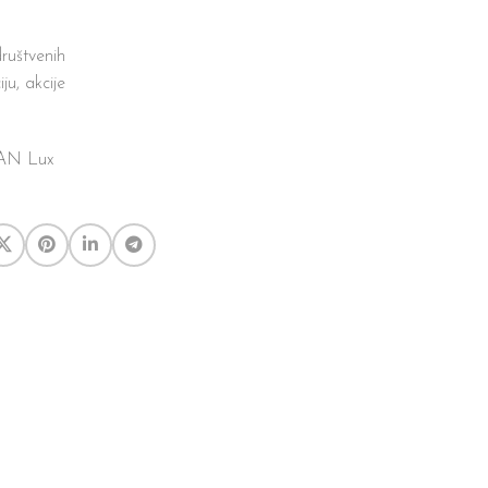
ruštvenih
iju, akcije
o AN Lux