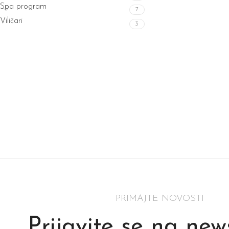
Spa program
7
Viličari
3
PRIMAJTE NOVOSTI
Prijavite se na new