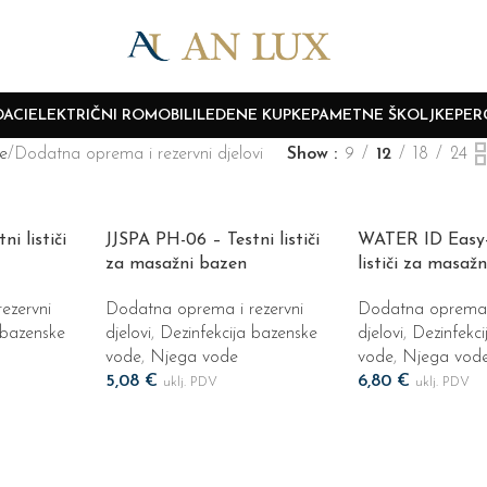
ACI
ELEKTRIČNI ROMOBILI
LEDENE KUPKE
PAMETNE ŠKOLJKE
PER
e
Dodatna oprema i rezervni djelovi
Show
9
12
18
24
i lističi
JJSPA PH-06 – Testni lističi
WATER ID Easy-
za masažni bazen
lističi za masaž
ezervni
Dodatna oprema i rezervni
Dodatna oprema i
 bazenske
djelovi
,
Dezinfekcija bazenske
djelovi
,
Dezinfekc
vode
,
Njega vode
vode
,
Njega vod
5,08
€
6,80
€
uklj. PDV
uklj. PDV
Dodaj U Košaricu
Dodaj U Košaricu