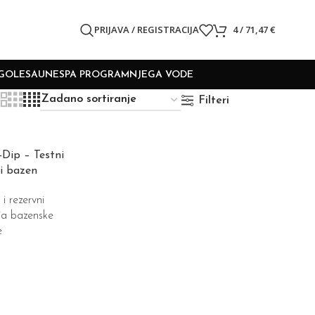
PRIJAVA / REGISTRACIJA
4
/
71,47
€
GOLE
SAUNE
SPA PROGRAM
NJEGA VODE
Filteri
Dip – Testni
ni bazen
 rezervni
ija bazenske
e