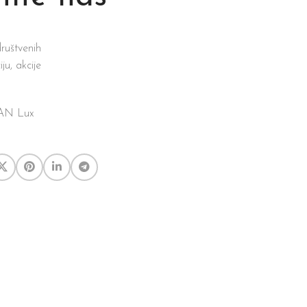
ruštvenih
iju, akcije
o AN Lux