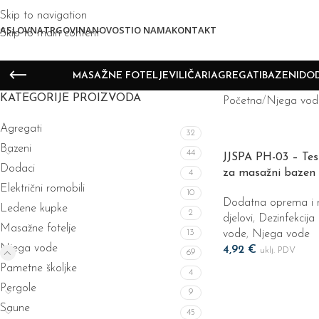
Skip to navigation
ASLOVNA
TRGOVINA
NOVOSTI
O NAMA
KONTAKT
Skip to main content
MASAŽNE FOTELJE
VILIČARI
AGREGATI
BAZENI
DOD
KATEGORIJE PROIZVODA
Početna
Njega vod
Agregati
32
Bazeni
44
JJSPA PH-03 – Testn
Dodaci
za masažni bazen
4
Električni romobili
10
Dodatna oprema i r
Ledene kupke
2
djelovi
,
Dezinfekcija
Masažne fotelje
13
vode
,
Njega vode
Njega vode
4,92
€
uklj. PDV
69
Dodaj U Košaricu
Pametne školjke
4
Pergole
9
Saune
45