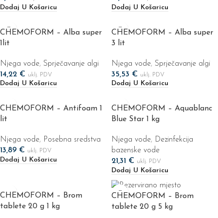
Dodaj U Košaricu
Dodaj U Košaricu
CHEMOFORM – Alba super
CHEMOFORM – Alba super
1lit
3 lit
Njega vode
,
Sprječavanje algi
Njega vode
,
Sprječavanje algi
14,22
€
35,53
€
uklj. PDV
uklj. PDV
Dodaj U Košaricu
Dodaj U Košaricu
CHEMOFORM – Antifoam 1
CHEMOFORM – Aquablanc
lit
Blue Star 1 kg
Njega vode
,
Posebna sredstva
Njega vode
,
Dezinfekcija
13,89
€
bazenske vode
uklj. PDV
Dodaj U Košaricu
21,31
€
uklj. PDV
Dodaj U Košaricu
CHEMOFORM – Brom
CHEMOFORM – Brom
tablete 20 g 1 kg
tablete 20 g 5 kg