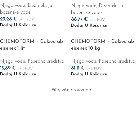
Njega vode
,
Dezinfekcija
Njega vode
,
Dezinfekcija
bazenske vode
bazenske vode
23,28
€
88,77
€
uklj. PDV
uklj. PDV
Dodaj U Košaricu
Dodaj U Košaricu
CHEMOFORM – Calzestab
CHEMOFORM – Calzestab
eisenex 1 lit
eisenex 10 kg
Njega vode
,
Posebna sredstva
Njega vode
,
Posebna sredstva
13,89
€
81,11
€
uklj. PDV
uklj. PDV
Dodaj U Košaricu
Dodaj U Košaricu
Učitaj više proizvoda