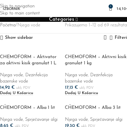
Skip to navigation
1
IZBORNIK
14,10
Skip to main content
Categories
Početna
Njega vode
Prikazujemo 1–12 od 69 rezultata
Show sidebar
Filteri
CHEMOFORM – Aktivator
CHEMOFORM – Aktivni kisik
za aktivni kisik granulat 1 L
granulat 1 kg
Njega vode
,
Dezinfekcija
Njega vode
,
Dezinfekcija
bazenske vode
bazenske vode
14,92
€
17,13
€
uklj. PDV
uklj. PDV
Dodaj U Košaricu
Dodaj U Košaricu
CHEMOFORM – Alba 1 lit
CHEMOFORM – Alba 3 lit
Njega vode
,
Sprječavanje algi
Njega vode
,
Sprječavanje algi
8,65
€
19,30
€
uklj. PDV
uklj. PDV