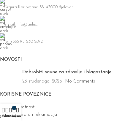
Grgura Karlovčana 38, 43000 Bjelovar
e-mail: info@anlux.hr
tel: +385 95 530 2892
NOVOSTI
Dobrobiti saune za zdravlje i blagostanje
23 studenoga, 2025
No Comments
KORISNE POVEZNICE
Pravila privatnosti
1
Pravila povrata i reklamacija
govina
Lista želja
Filteri
Košarica
Moj račun
Kontakt