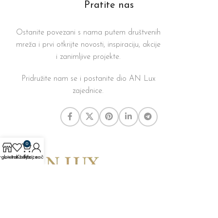
Pratite nas
Ostanite povezani s nama putem društvenih
mreža i prvi otkrijte novosti, inspiraciju, akcije
i zanimljive projekte.
Pridružite nam se i postanite dio AN Lux
zajednice.
0
rgovina
Lista želja
Košarica
Moj račun
Vjerujemo da opuštanje treba biti dio svakodnevice
Grgura Karlovčana 38, 43000 Bjelovar
e-mail: info@anlux.hr