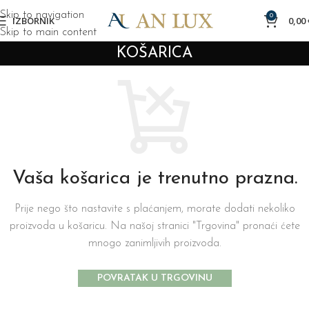
Skip to navigation
0
IZBORNIK
0,00
Skip to main content
KOŠARICA
Vaša košarica je trenutno prazna.
Prije nego što nastavite s plaćanjem, morate dodati nekoliko
proizvoda u košaricu. Na našoj stranici "Trgovina" pronaći ćete
mnogo zanimljivih proizvoda.
POVRATAK U TRGOVINU