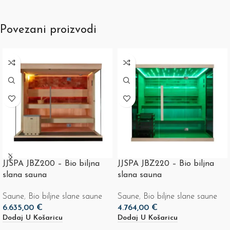
Povezani proizvodi
JJSPA JBZ200 – Bio biljna
JJSPA JBZ220 – Bio biljna
slana sauna
slana sauna
Saune
,
Bio biljne slane saune
Saune
,
Bio biljne slane saune
6.635,00
€
4.764,00
€
Dodaj U Košaricu
Dodaj U Košaricu