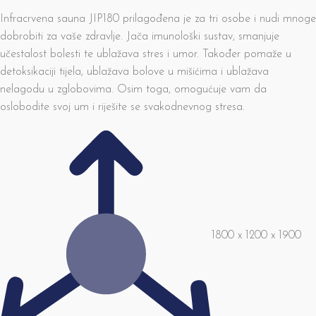
Infracrvena sauna JIP180 prilagođena je za tri osobe i nudi mnoge
dobrobiti za vaše zdravlje. Jača imunološki sustav, smanjuje
učestalost bolesti te ublažava stres i umor. Također pomaže u
detoksikaciji tijela, ublažava bolove u mišićima i ublažava
nelagodu u zglobovima. Osim toga, omogućuje vam da
oslobodite svoj um i riješite se svakodnevnog stresa.
1800 x 1200 x 1900