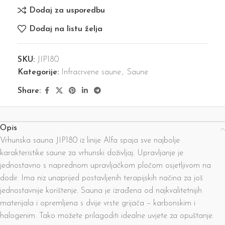
Dodaj za usporedbu
Dodaj na listu želja
SKU:
JIP180
Kategorije:
Infracrvene saune
,
Saune
Share:
Opis
Vrhunska sauna JIP180 iz linije Alfa spaja sve najbolje
karakteristike saune za vrhunski doživljaj. Upravljanje je
jednostavno s naprednom upravljačkom pločom osjetljivom na
dodir. Ima niz unaprijed postavljenih terapijskih načina za još
jednostavnije korištenje. Sauna je izrađena od najkvalitetnijih
materijala i opremljena s dvije vrste grijača – karbonskim i
halogenim. Tako možete prilagoditi idealne uvjete za opuštanje.