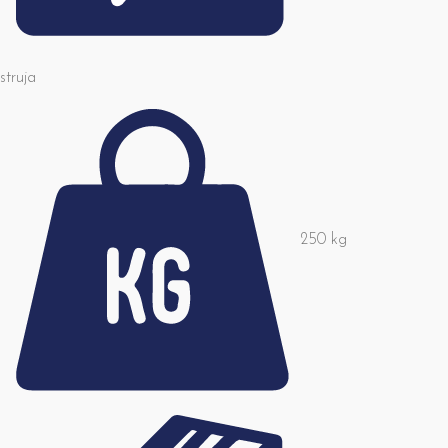
struja
250 kg