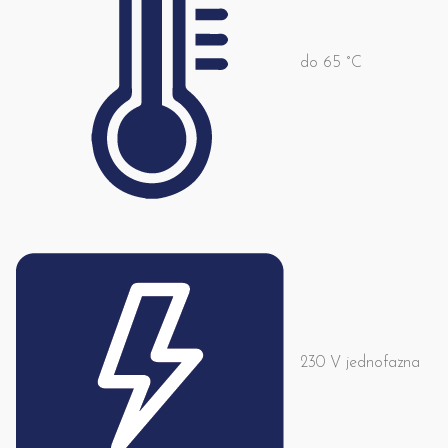
do 65 °C
230 V jednofazna