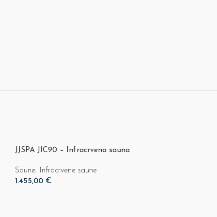
JJSPA JIC90 – Infracrvena sauna
Saune
,
Infracrvene saune
1.455,00
€
Dodaj U Košaricu