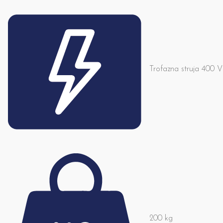
Trofazna struja 400 V
200 kg