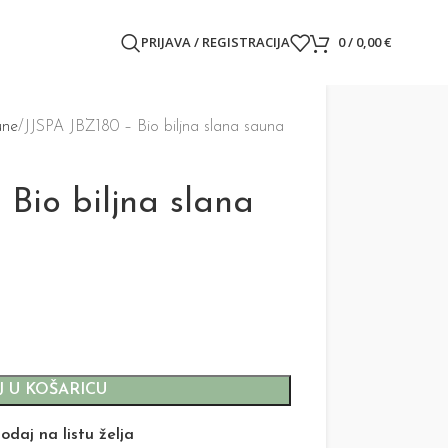
PRIJAVA / REGISTRACIJA
0
/
0,00
€
une
JJSPA JBZ180 – Bio biljna slana sauna
 Bio biljna slana
 U KOŠARICU
odaj na listu želja