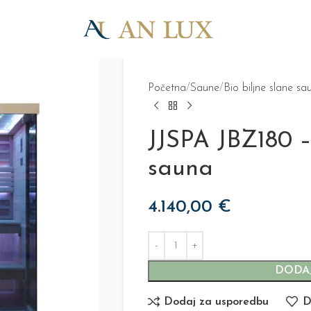
Početna
Saune
Bio biljne slane sa
JJSPA JBZ180 –
sauna
4.140,00
€
DODAJ
Dodaj za usporedbu
D