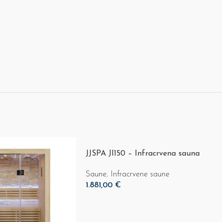
JJSPA JI150 – Infracrvena sauna
Saune
,
Infracrvene saune
1.881,00
€
Dodaj U Košaricu