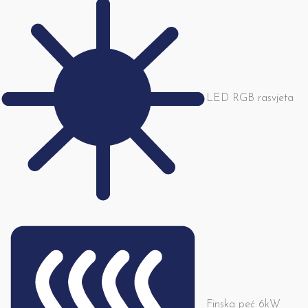
LED RGB rasvjeta
Finska peć 6kW