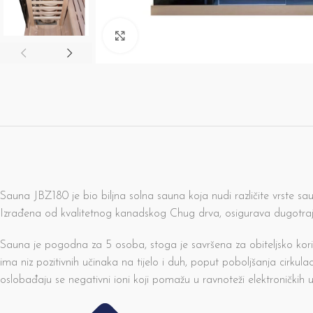
Click to enlarge
Sauna JBZ180 je bio biljna solna sauna koja nudi različite vrste s
Izrađena od kvalitetnog kanadskog Chug drva, osigurava dugotrajno
Sauna je pogodna za 5 osoba, stoga je savršena za obiteljsko korišt
ima niz pozitivnih učinaka na tijelo i duh, poput poboljšanja cirkul
oslobađaju se negativni ioni koji pomažu u ravnoteži elektroničkih u