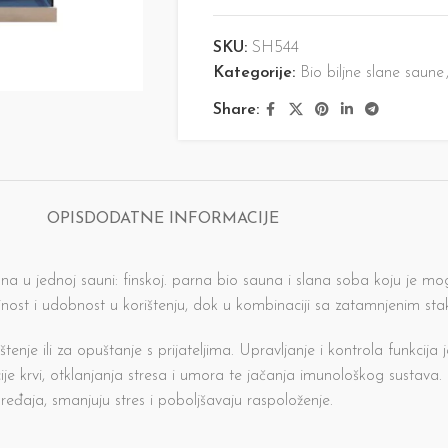
SKU:
SH544
Kategorije:
Bio biljne slane saune
Share:
OPIS
DODATNE INFORMACIJE
auna u jednoj sauni: finskoj. parna bio sauna i slana soba koju je 
st i udobnost u korištenju, dok u kombinaciji sa zatamnjenim stakl
enje ili za opuštanje s prijateljima. Upravljanje i kontrola funkci
acije krvi, otklanjanja stresa i umora te jačanja imunološkog sustava
ređaja, smanjuju stres i poboljšavaju raspoloženje.