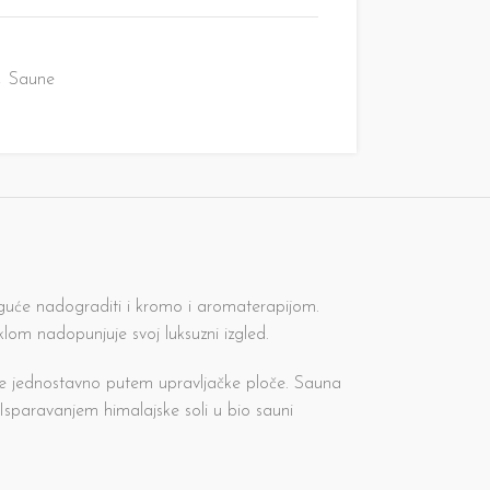
,
Saune
moguće nadograditi i kromo i aromaterapijom.
om nadopunjuje svoj luksuzni izgled.
ja je jednostavno putem upravljačke ploče. Sauna
. Isparavanjem himalajske soli u bio sauni