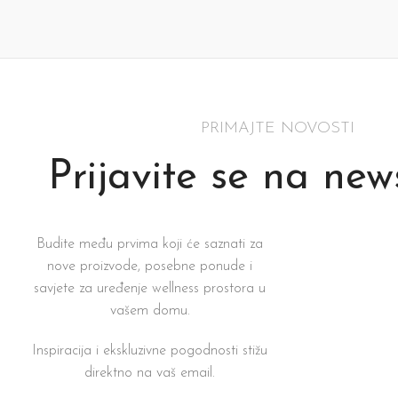
Dodaj U Košaricu
Dodaj U Košaricu
PRIMAJTE NOVOSTI
Prijavite se na new
Budite među prvima koji će saznati za
nove proizvode, posebne ponude i
savjete za uređenje wellness prostora u
vašem domu.
Inspiracija i ekskluzivne pogodnosti stižu
direktno na vaš email.