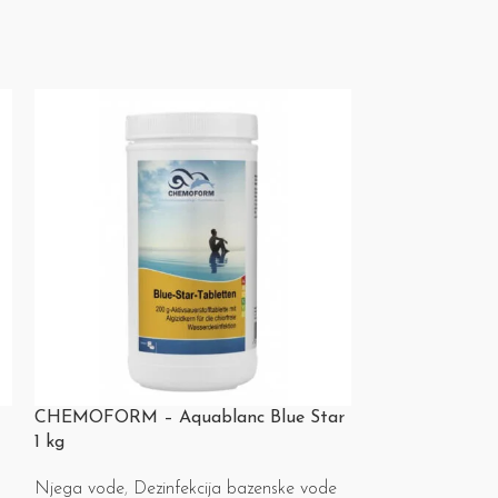
CHEMOFORM – Aquablanc Blue Star
CHEMOFORM – 
1 kg
kg
Njega vode
,
Dezinfekcija bazenske vode