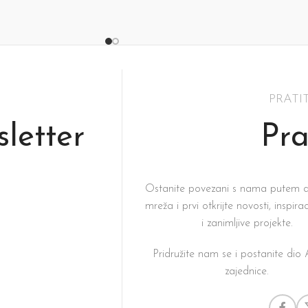
Dodaj U Košaricu
PRATI
sletter
Pra
Ostanite povezani s nama putem d
mreža i prvi otkrijte novosti, inspirac
i zanimljive projekte.
Pridružite nam se i postanite di
zajednice.