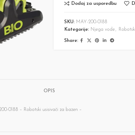
Dodaj za usporedbu
D
SKU:
MAY-200-0188
Kategorije:
Njega vode
,
Robotski
Share:
OPIS
0188 – Robotski usisivači za bazen –