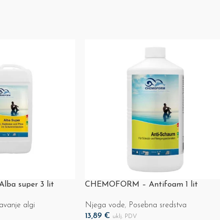
a super 3 lit
CHEMOFORM – Antifoam 1 lit
avanje algi
Njega vode
,
Posebna sredstva
13,89
€
uklj. PDV