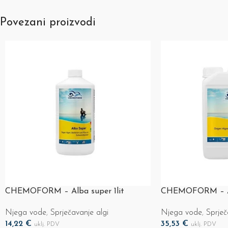
Povezani proizvodi
CHEMOFORM – Alba super 1lit
CHEMOFORM – Alb
Njega vode
,
Sprječavanje algi
Njega vode
,
Sprječ
14,22
€
35,53
€
uklj. PDV
uklj. PDV