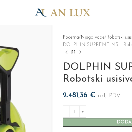
Početna
Njega vode
Robotski usis
DOLPHIN SUPREME M5 – Robotski
DOLPHIN SU
Robotski usisi
2.481,36
€
uklj. PDV
DODAJ