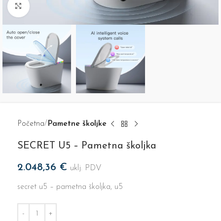
Click to enlarge
Početna
Pametne školjke
SECRET U5 – Pametna školjka
2.048,36
€
uklj. PDV
secret u5 – pametna školjka, u5