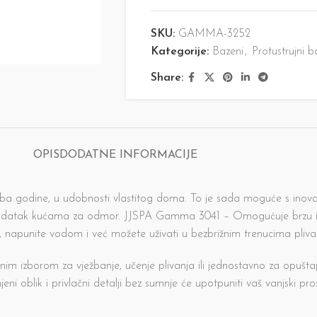
SKU:
GAMMA-3252
Kategorije:
Bazeni
,
Protustrujni b
Share:
OPIS
DODATNE INFORMACIJE
doba godine, u udobnosti vlastitog doma. To je sada moguće s inov
kao dodatak kućama za odmor. JJSPA Gamma 3041 – Omogućuje brzu i 
, napunite vodom i već možete uživati u bezbrižnim trenucima pliva
šenim izborom za vježbanje, učenje plivanja ili jednostavno za opuš
jeni oblik i privlačni detalji bez sumnje će upotpuniti vaš vanjski 