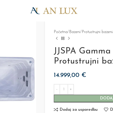
Početna
Bazeni
Protustrujni bazeni
JJSPA Gamma 
Protustrujni b
14.999,00
€
DODAJ
Dodaj za usporedbu
D