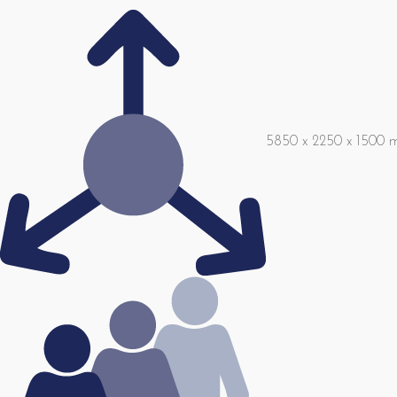
5850 x 2250 x 1500