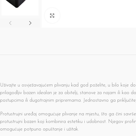
Click to enlarge
Uživajte u osvježavajućem plivanju kad god poželite, u bilo koje 
prilagodljiv bazen idealan je za obitelji, stanove za najam ili 
postupcima ili dugotrajnim pripremama. Jednostavno ga priključite
Protustrujni uređaj omogućuje plivanje na mjestu, što ga čini savr
protustrujni bazen koji kombinira estetiku i udobnost. Njegov profin
omogućuje potpuno opuštanje i užitak.