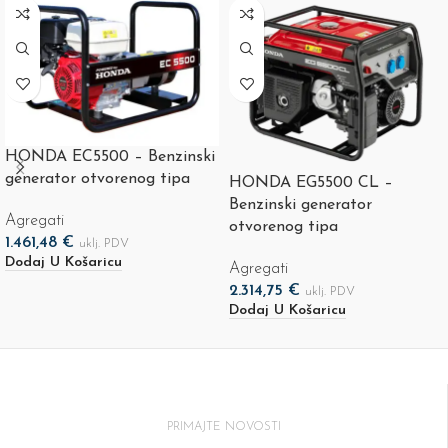
HONDA EC5500 – Benzinski
generator otvorenog tipa
HONDA EG5500 CL –
Benzinski generator
Agregati
otvorenog tipa
1.461,48
€
uklj. PDV
Dodaj U Košaricu
Agregati
2.314,75
€
uklj. PDV
Dodaj U Košaricu
PRIMAJTE NOVOSTI