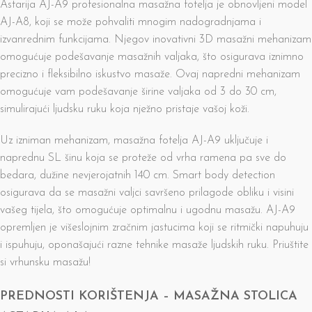
Astarija AJ-A9 profesionalna masažna fotelja je obnovljeni model
AJ-A8, koji se može pohvaliti mnogim nadogradnjama i
izvanrednim funkcijama. Njegov inovativni 3D masažni mehanizam
omogućuje podešavanje masažnih valjaka, što osigurava iznimno
precizno i ​​fleksibilno iskustvo masaže. Ovaj napredni mehanizam
omogućuje vam podešavanje širine valjaka od 3 do 30 cm,
simulirajući ljudsku ruku koja nježno pristaje vašoj koži.
Uz izniman mehanizam, masažna fotelja AJ-A9 uključuje i
naprednu SL šinu koja se proteže od vrha ramena pa sve do
bedara, dužine nevjerojatnih 140 cm. Smart body detection
osigurava da se masažni valjci savršeno prilagode obliku i visini
vašeg tijela, što omogućuje optimalnu i ugodnu masažu. AJ-A9
opremljen je višeslojnim zračnim jastucima koji se ritmički napuhuju
i ispuhuju, oponašajući razne tehnike masaže ljudskih ruku. Priuštite
si vrhunsku masažu!
PREDNOSTI KORIŠTENJA – MASAŽNA STOLICA