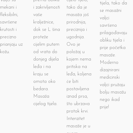
Valjci su
prema obliku
cijelo tijelo,
tijela, tako da
mekani i
i zakrivljenosti
tako da je
se masažni
fleksibilni,
vaše
masaža još
valjci
savršene
kralježnice,
prirodnija,
savršeno
krutosti i
dok se L šina
preciznija i
prilagođavaju
precizno
proteže
ugodnija.
obliku tijela i
prianjaju uz
cijelim putem
Ovo je
prije početka
kožu.
od vrata do
položaj u
masaže.
donjeg dijela
kojem nema
Moderno
leđa i na
pritiska na
dizajnirani
kraju se
leđa, koljena
medicinski
omota oko
će biti
valjci pružaju
bedara.
postavljena
bolju masažu
Masaža
iznad prsa,
nego ikad
cijelog tijela.
što ubrzava
prije!
protok krvi.
Intenzitet
masaže je u