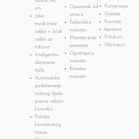
dužine 140
Kompresija
Oporavak od
cm
Uvijanje
umora
Jake
Kucanje
Tajlandska
medicinske
lepršava
masaža
valjke + čičak
Pritiskom
Masaža prije
valjke za
Vibrirajući
spavanja
tabane
Opuštajuća
Inteligentno
masaža
skeniranje
Kineska
tijela
masaža
Automatsko
podešavanje
nožnog dijela
prema veličini
korisnika
Položaj
bestežinskog
stanja