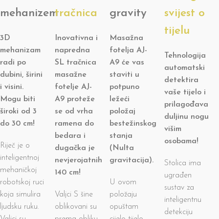
mehanizem
tračnica
gravity
svijest o
tijelu
3D
Inovativna i
Masažna
mehanizam
napredna
fotelja AJ-
Tehnologija
radi po
SL tračnica
A9 će vas
automatski
dubini, širini
masažne
staviti u
detektira
i visini.
fotelje AJ-
potpuno
vaše tijelo i
Mogu biti
A9 proteže
ležeći
prilagođava
široki od 3
se od vrha
položaj
duljinu nogu
do 30 cm
!
ramena do
bestežinskog
višim
bedara i
stanja
osobama!
Riječ je o
dugačka je
(Nulta
inteligentnoj
nevjerojatnih
gravitacija).
Stolica ima
mehaničkoj
140 cm
!
ugrađen
robotskoj ruci
U ovom
sustav za
koja simulira
Valjci S šine
položaju
inteligentnu
ljudsku ruku.
oblikovani su
opuštam
detekciju