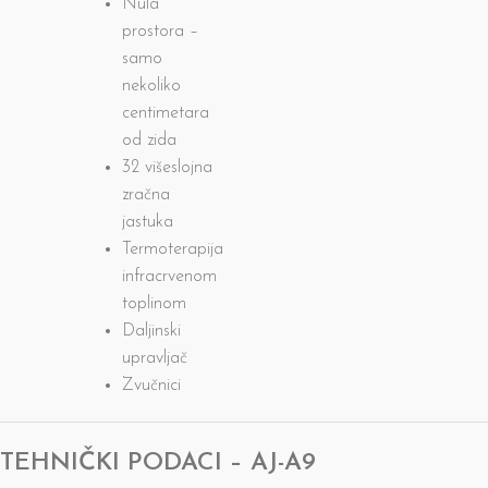
Nula
prostora –
samo
nekoliko
centimetara
od zida
32 višeslojna
zračna
jastuka
Termoterapija
infracrvenom
toplinom
Daljinski
upravljač
Zvučnici
TEHNIČKI PODACI – AJ-A9