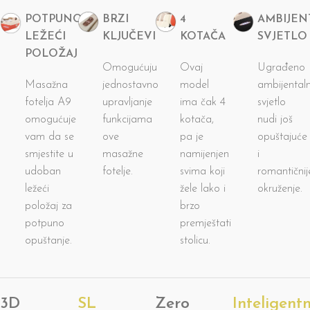
POTPUNO
BRZI
4
AMBIJEN
LEŽEĆI
KLJUČEVI
KOTAČA
SVJETLO
POLOŽAJ
Omogućuju
Ovaj
Ugrađeno
Masažna
jednostavno
model
ambijental
fotelja A9
upravljanje
ima čak 4
svjetlo
omogućuje
funkcijama
kotača,
nudi još
vam da se
ove
pa je
opuštajuće
smjestite u
masažne
namijenjen
i
udoban
fotelje.
svima koji
romantičnij
ležeći
žele lako i
okruženje.
položaj za
brzo
potpuno
premještati
opuštanje.
stolicu.
3D
SL
Zero
Inteligent