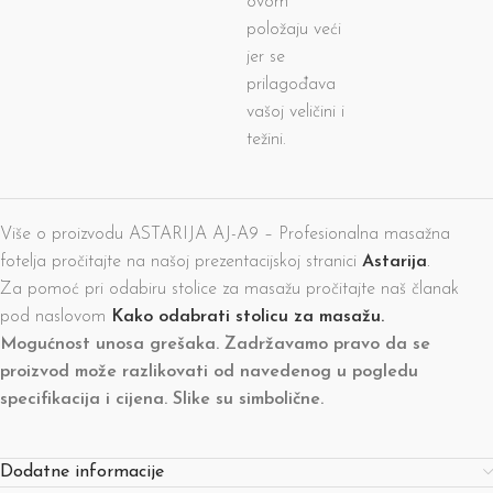
ovom
položaju veći
jer se
prilagođava
vašoj veličini i
težini.
Više o proizvodu ASTARIJA AJ-A9 – Profesionalna masažna
fotelja pročitajte na našoj prezentacijskoj stranici
Astarija
.
Za pomoć pri odabiru stolice za masažu pročitajte naš članak
pod naslovom
Kako odabrati stolicu za masažu.
Mogućnost unosa grešaka. Zadržavamo pravo da se
proizvod može razlikovati od navedenog u pogledu
specifikacija i cijena. Slike su simbolične.
Dodatne informacije