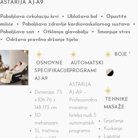
ASTARIJA AJ-A9
Poboljšava cirkulaciju krvi • Ublažava bol • Opustite
mišiće • Poboljšava zdravlje kardiovaskularnog sustava •
Poboljšava san • Otklanja glavobolju • Smanjuje stres
• Održava pravilno držanje tijela
BOJE
*
OSNOVNE
AUTOMATSKI
SPECIFIKACIJE
PROGRAMI
AJ-A9
ASTARIJA
Dimenzije: 75
AJ-A9 –
TEHNIKE
x 106-76 x
Profesionalna
MASAŽE
148-173 cm
masažna
3D
fotelja nudi 5
Gnječenje
mehanizam
automatskih
Kuckanje
SL tračnica,
programa
Lupanje