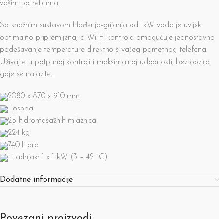
vašim potrebama.
Sa snažnim sustavom hlađenja-grijanja od 1kW voda je uvijek
optimalno pripremljena, a Wi-Fi kontrola omogućuje jednostavno
podešavanje temperature direktno s vašeg pametnog telefona.
Uživajte u potpunoj kontroli i maksimalnoj udobnosti, bez obzira
gdje se nalazite.
2080 x 870 x 910 mm
1 osoba
25 hidromasažnih mlaznica
224 kg
740 litara
Hladnjak: 1 x 1 kW (3 – 42 °C)
Dodatne informacije
Povezani proizvodi