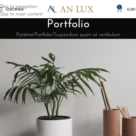
Skip to navigation
0
IZBORNIK
0,00
Skip to main content
Portfolio
Početna
Portfolio
Suspendisse quam at vestibulum