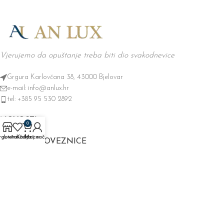
Vjerujemo da opuštanje treba biti dio svakodnevice
Grgura Karlovčana 38, 43000 Bjelovar
e-mail: info@anlux.hr
tel: +385 95 530 2892
NOVOSTI
0
rgovina
Lista želja
Košarica
Moj račun
KORISNE POVEZNICE
AN LUX
2025 CREATED BY
.
amidal